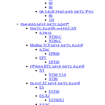
60
86
ባለ 3-ደረጃ የተዘጋ ዑደት ስቴፐር ሞተር
86
110
የአውቶቡስ አይነት ስቴፐር ሲስተም
የስቴፐር ድራይቭን መተየብ CAN
ኤንቲ-ሲ
NT60-C
NT86-C
Modbus TCP አይነት ስቴፐር ድራይቭ
ኢፒአር
EPR60
EPT
EPT60
የሞድቡስ RTU አይነት ስቴፐር ድራይቭ
NT
NT60 V3.0
NT86
የኤተርCAT አይነት ስቴፐር ድራይቭ
ES
EST60
ES-X2
EST60X2
ኢሲአር