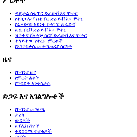
ምርቶች
ዲጂታል ስቴፐር ድራይቭ እና ሞተር
የተዘጋ ሉፕ ስቴፐር ድራይቭ እና ሞተር
የፊልድባስ አይነት ስቴፐር ድራይቭ
ኤሲ ሰርቮ ድራይቭ እና ሞተር
ዝቅተኛ ቮልቴጅ ሰርቮ ድራይቭ እና ሞተር
ተለይተው የቀረቡ ምርቶች
የእንቅስቃሴ መቆጣጠሪያ ስርዓት
ዜና
የኩባንያ ዜና
የምርት ልቀት
የግብይት እንቅስቃሴ
ድጋፍ እና አገልግሎቶች
የኩባንያ መገለጫ
ታሪክ
ውርዶች
አፕሊኬሽኖች
ተደጋጋሚ ጥያቄዎች
ያግኙን