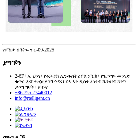
የፖስታ ሰዓት፡- ጥር-09-2025
ያግኙን
2-6F፣ ኤ ህንፃ፣ የሩይቴክ ኢንዱስትሪያል ፓርክ፣ የዢንግዩ መንገድ
ቁጥር 23፣ የዢዚያንግ ጎዳና፣ ባኦ አን ዲስትሪክት፣ ሼንዘን፣ ጓንግ
ዶንግ ግዛት፣ ቻይና
+86 755 27440012
info@rtelligent.cn