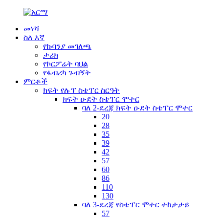
መነሻ
ስለ እኛ
የኩባንያ መገለጫ
ታሪክ
የኮርፖሬት ባህል
የፋብሪካ ጉብኝት
ምርቶች
ክፍት የሉፕ ስቴፐር ስርዓት
ክፍት ዑደት ስቴፐር ሞተር
ባለ 2-ደረጃ ክፍት ዑደት ስቴፐር ሞተር
20
28
35
39
42
57
60
86
110
130
ባለ 3-ደረጃ የስቴፐር ሞተር ተከታታይ
57