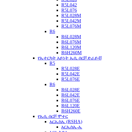
R5L042
R5L076
R5L028M
R5L042M
R5L076M
R6
R6L028M
R6L076M
R6L120M
R6H260M
የኤተርካት አይነት ኤሲ ሰርቮ ድራይቭ
R5
R5L028E
R5L042E
R5L076E
R6
R6L028E
R6L042E
R6L076E
R6L120E
R6H260E
የኤሲ ሰርቮ ሞተር
አርኤስኤ (RSHA)
አርኤስኤ-ኤ