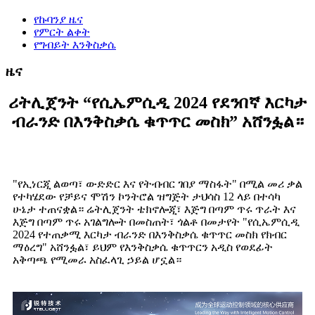
የኩባንያ ዜና
የምርት ልቀት
የግብይት እንቅስቃሴ
ዜና
ሪትሊጀንት “የሲኤምሲዲ 2024 የደንበኛ እርካታ
ብራንድ በእንቅስቃሴ ቁጥጥር መስክ” አሸንፏል።
"የኢነርጂ ልወጣ፣ ውድድር እና የትብብር ገበያ ማስፋት" በሚል መሪ ቃል
የተካሄደው የቻይና ሞሽን ኮንትሮል ዝግጅት ታህሳስ 12 ላይ በተሳካ
ሁኔታ ተጠናቋል። ሬትሊጀንት ቴክኖሎጂ፣ እጅግ በጣም ጥሩ ጥራት እና
እጅግ በጣም ጥሩ አገልግሎት በመስጠት፣ ጎልቶ በመታየት "የሲኤምሲዲ
2024 የተጠቃሚ እርካታ ብራንድ በእንቅስቃሴ ቁጥጥር መስክ የክብር
ማዕረግ" አሸንፏል፣ ይህም የእንቅስቃሴ ቁጥጥርን አዲስ የወደፊት
አቅጣጫ የሚመራ አስፈላጊ ኃይል ሆኗል።