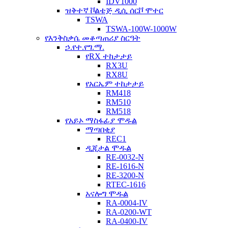
IDV1000
ዝቅተኛ ቮልቴጅ ዲሲ ሰርቮ ሞተር
TSWA
TSWA-100W-1000W
የእንቅስቃሴ መቆጣጠሪያ ስርዓት
ኃ.የተ.የግ.ማ.
የRX ተከታታይ
RX3U
RX8U
የአርኤም ተከታታይ
RM418
RM510
RM518
የአይኦ ማስፋፊያ ሞዱል
ማጣበቂያ
REC1
ዲጂታል ሞዱል
RE-0032-N
RE-1616-N
RE-3200-N
RTEC-1616
አናሎግ ሞዱል
RA-0004-IV
RA-0200-WT
RA-0400-IV