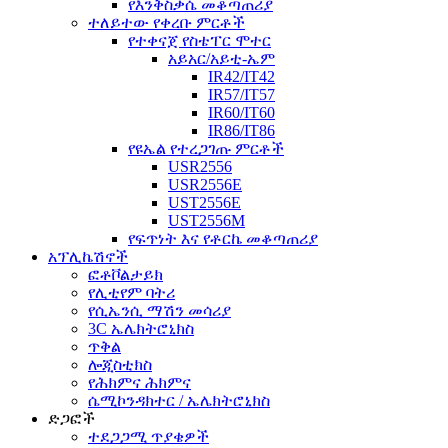
የእንቅስቃሴ መቆጣጠሪያ
ተለይተው የቀረቡ ምርቶች
የተቀናጀ የስቴፐር ሞተር
አይአር/አይቲ-ኤም
IR42/IT42
IR57/IT57
IR60/IT60
IR86/IT86
የዩኤል የተረጋገጡ ምርቶች
USR2556
USR2556E
UST2556E
UST2556M
የፍጥነት እና የቶርኬ መቆጣጠሪያ
አፕሊኬሽኖች
ፎቶቮልታይክ
የሊቲየም ባትሪ
የሲኤንሲ ማሽን መሳሪያ
3C ኤሌክትሮኒክስ
ጥቅል
ሎጂስቲክስ
የሕክምና ሕክምና
ሴሚኮንዳክተር / ኤሌክትሮኒክስ
ድጋፎች
ተደጋጋሚ ጥያቄዎች