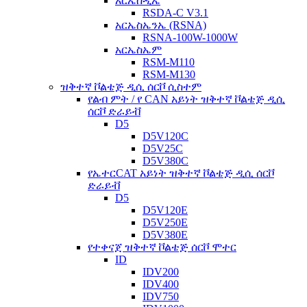
አርኤስዲኤ
RSDA-C V3.1
አርኤስኤንኤ (RSNA)
RSNA-100W-1000W
አርኤስኤም
RSM-M110
RSM-M130
ዝቅተኛ ቮልቴጅ ዲሲ ሰርቮ ሲስተም
የልብ ምት / የ CAN አይነት ዝቅተኛ ቮልቴጅ ዲሲ
ሰርቮ ድራይቭ
D5
D5V120C
D5V25C
D5V380C
የኤተርCAT አይነት ዝቅተኛ ቮልቴጅ ዲሲ ሰርቮ
ድራይቭ
D5
D5V120E
D5V250E
D5V380E
የተቀናጀ ዝቅተኛ ቮልቴጅ ሰርቮ ሞተር
ID
IDV200
IDV400
IDV750