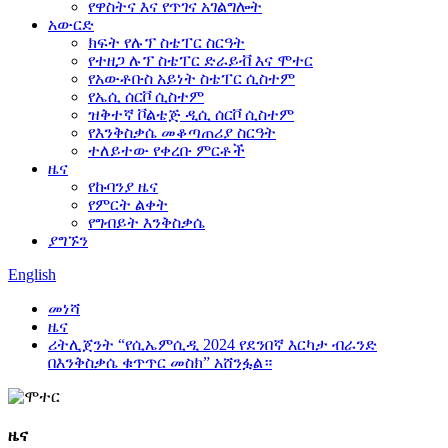
የዋስትና እና የጥገና አገልግሎት
አውርድ
ክፍት የሉፕ ስቴፐር ስርዓት
የተዘጋ ሉፕ ስቴፐር ድራይቭ እና ሞተር
የአውቶቡስ አይነት ስቴፐር ሲስተም
የኤሲ ሰርቮ ሲስተም
ዝቅተኛ ቮልቴጅ ዲሲ ሰርቮ ሲስተም
የእንቅስቃሴ መቆጣጠሪያ ስርዓት
ተለይተው የቀረቡ ምርቶች
ዜና
የኩባንያ ዜና
የምርት ልቀት
የግብይት እንቅስቃሴ
ያግኙን
English
መነሻ
ዜና
ሪትሊጀንት “የሲኤምሲዲ 2024 የደንበኛ እርካታ ብራንድ
በእንቅስቃሴ ቁጥጥር መስክ” አሸንፏል።
ዜና