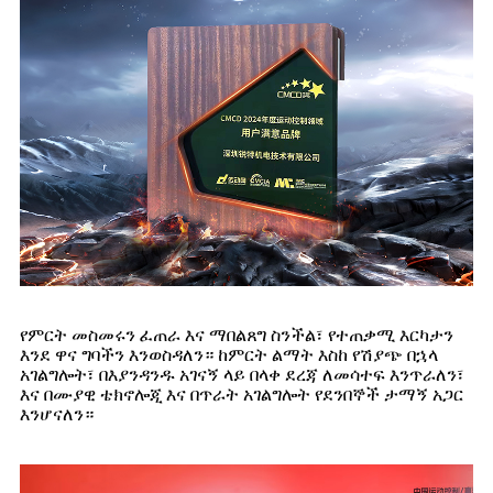
የምርት መስመሩን ፈጠራ እና ማበልጸግ ስንችል፣ የተጠቃሚ እርካታን
እንደ ዋና ግባችን እንወስዳለን። ከምርት ልማት እስከ የሽያጭ በኋላ
አገልግሎት፣ በእያንዳንዱ አገናኝ ላይ በላቀ ደረጃ ለመሳተፍ እንጥራለን፣
እና በሙያዊ ቴክኖሎጂ እና በጥራት አገልግሎት የደንበኞች ታማኝ አጋር
እንሆናለን።