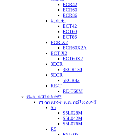
ECR42
ECR60
ECR86
ኢ.ሲ.ቲ.
ECT42
ECT60
ECT86
ECR-X2
ECR60X2A
ECT-X2
ECT60X2
3ECR
3ECR130
5ECR
5ECR42
RE-T
RE-T60M
የኤሲ ሰርቮ ሲስተም
የፕላስ አይነት ኤሲ ሰርቮ ድራይቭ
S5
S5L028M
S5L042M
S5L076M
R5
R5L028