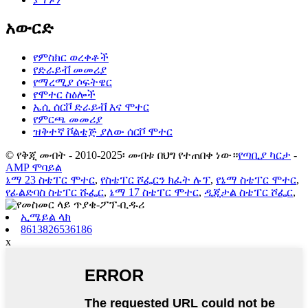
አውርድ
የምስክር ወረቀቶች
የድራይቭ መመሪያ
የማረሚያ ሶፍትዌር
የሞተር ስዕሎች
ኤሲ ሰርቮ ድራይቭ እና ሞተር
የምርጫ መመሪያ
ዝቅተኛ ቮልቴጅ ያለው ሰርቮ ሞተር
© የቅጂ መብት - 2010-2025፡ መብቱ በህግ የተጠበቀ ነው።
የጣቢያ ካርታ
-
AMP ሞባይል
ኔማ 23 ስቴፐር ሞተር
,
የስቴፐር ሾፌርን ክፈት ሉፕ
,
የኔማ ስቴፐር ሞተር
,
የፊልድባስ ስቴፐር ሹፌር
,
ኔማ 17 ስቴፐር ሞተር
,
ዲጂታል ስቴፐር ሾፌር
,
ኢሜይል ላክ
8613826536186
x