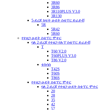
3R60
3R86
3R110PLUS V3.0
3R130
5-ደረጃ ክፍት ዑደት ስቴፐር ድራይቭ
5R
5R42
5R60
የተዘጋ ዑደት ስቴፐር ሞተር
ባለ 2-ደረጃ የተዘጋ የሉፕ ስቴፐር ድራይቭ
T
T60 V2.0
T60PLUS V3.0
T86 V2.0
ቴክሳስ
T42S
T60S
T86S
የተዘጋ ዑደት ስቴፐር ሞተር
ባለ 2-ደረጃ የተዘጋ ዑደት ስቴፐር ሞተር
20
28
35
42
57