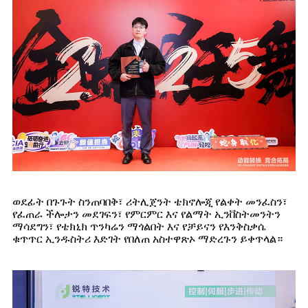
ወደፊት በጉጉት ስንጠባበቅ፣ ሪትሊጀንት ቴክኖሎጂ የልቀት መንፈስን፣
የፈጠራ ችሎታን መደገፍን፣ የምርምር እና የልማት ኢንቨስትመንትን
ማሳደግን፣ የቴክኒክ ጥንካሬን ማጎልበት እና የቻይናን የእንቅስቃሴ
ቁጥጥር ኢንዱስትሪ እድገት የበለጠ አስተዋጽኦ ማድረጉን ይቀጥላል።