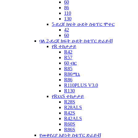
60
86
110
130
5-ደረጃ ክፍት ዑደት ስቴፐር ሞተር
42
60
ባለ 2-ደረጃ ክፍት ዑደት ስቴፐር ድራይቭ
የR ተከታታይ
R42
R57
60 ብር
R85
R86ሚኒ
R86
R110PLUS V3.0
R130
የRxxS ተከታታይ
R28S
R28ALS
R42S
R42ALS
R60S
R86S
የመቀየሪያ አይነት ስቴፐር ድራይቭ