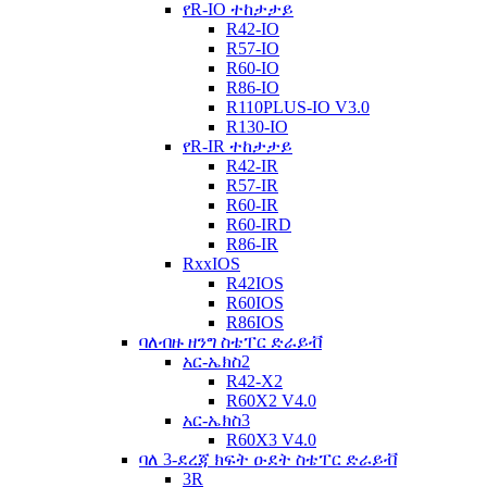
የR-IO ተከታታይ
R42-IO
R57-IO
R60-IO
R86-IO
R110PLUS-IO V3.0
R130-IO
የR-IR ተከታታይ
R42-IR
R57-IR
R60-IR
R60-IRD
R86-IR
RxxIOS
R42IOS
R60IOS
R86IOS
ባለብዙ ዘንግ ስቴፐር ድራይቭ
አር-ኤክስ2
R42-X2
R60X2 V4.0
አር-ኤክስ3
R60X3 V4.0
ባለ 3-ደረጃ ክፍት ዑደት ስቴፐር ድራይቭ
3R