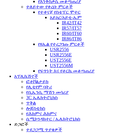
የእንቅስቃሴ መቆጣጠሪያ
ተለይተው የቀረቡ ምርቶች
የተቀናጀ የስቴፐር ሞተር
አይአር/አይቲ-ኤም
IR42/IT42
IR57/IT57
IR60/IT60
IR86/IT86
የዩኤል የተረጋገጡ ምርቶች
USR2556
USR2556E
UST2556E
UST2556M
የፍጥነት እና የቶርኬ መቆጣጠሪያ
አፕሊኬሽኖች
ፎቶቮልታይክ
የሊቲየም ባትሪ
የሲኤንሲ ማሽን መሳሪያ
3C ኤሌክትሮኒክስ
ጥቅል
ሎጂስቲክስ
የሕክምና ሕክምና
ሴሚኮንዳክተር / ኤሌክትሮኒክስ
ድጋፎች
ተደጋጋሚ ጥያቄዎች