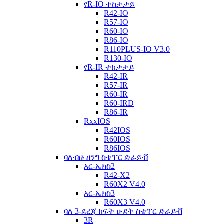
የR-IO ተከታታይ
R42-IO
R57-IO
R60-IO
R86-IO
R110PLUS-IO V3.0
R130-IO
የR-IR ተከታታይ
R42-IR
R57-IR
R60-IR
R60-IRD
R86-IR
RxxIOS
R42IOS
R60IOS
R86IOS
ባለብዙ ዘንግ ስቴፐር ድራይቭ
አር-ኤክስ2
R42-X2
R60X2 V4.0
አር-ኤክስ3
R60X3 V4.0
ባለ 3-ደረጃ ክፍት ዑደት ስቴፐር ድራይቭ
3R