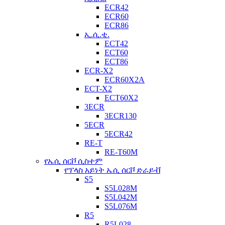
ECR42
ECR60
ECR86
ኢ.ሲ.ቲ.
ECT42
ECT60
ECT86
ECR-X2
ECR60X2A
ECT-X2
ECT60X2
3ECR
3ECR130
5ECR
5ECR42
RE-T
RE-T60M
የኤሲ ሰርቮ ሲስተም
የፕላስ አይነት ኤሲ ሰርቮ ድራይቭ
S5
S5L028M
S5L042M
S5L076M
R5
R5L028