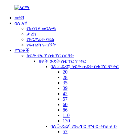
መነሻ
ስለ እኛ
የኩባንያ መገለጫ
ታሪክ
የኮርፖሬት ባህል
የፋብሪካ ጉብኝት
ምርቶች
ክፍት የሉፕ ስቴፐር ስርዓት
ክፍት ዑደት ስቴፐር ሞተር
ባለ 2-ደረጃ ክፍት ዑደት ስቴፐር ሞተር
20
28
35
39
42
57
60
86
110
130
ባለ 3-ደረጃ የስቴፐር ሞተር ተከታታይ
57