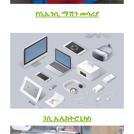
የሲኤንሲ ማሽን መሳሪያ
3ሲ ኤሌክትሮኒክስ