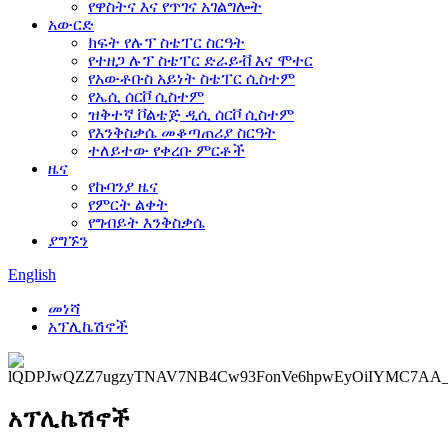
የዋስትና እና የጥገና አገልግሎት
አውርድ
ክፍት የሉፕ ስቴፐር ስርዓት
የተዘጋ ሉፕ ስቴፐር ድራይቭ እና ሞተር
የአውቶቡስ አይነት ስቴፐር ሲስተም
የኤሲ ሰርቮ ሲስተም
ዝቅተኛ ቮልቴጅ ዲሲ ሰርቮ ሲስተም
የእንቅስቃሴ መቆጣጠሪያ ስርዓት
ተለይተው የቀረቡ ምርቶች
ዜና
የኩባንያ ዜና
የምርት ልቀት
የግብይት እንቅስቃሴ
ያግኙን
English
መነሻ
አፕሊኬሽኖች
አፕሊኬሽኖች