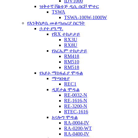
IDV1000
ዝቅተኛ ቮልቴጅ ዲሲ ሰርቮ ሞተር
TSWA
TSWA-100W-1000W
የእንቅስቃሴ መቆጣጠሪያ ስርዓት
ኃ.የተ.የግ.ማ.
የRX ተከታታይ
RX3U
RX8U
የአርኤም ተከታታይ
RM418
RM510
RM518
የአይኦ ማስፋፊያ ሞዱል
ማጣበቂያ
REC1
ዲጂታል ሞዱል
RE-0032-N
RE-1616-N
RE-3200-N
RTEC-1616
አናሎግ ሞዱል
RA-0004-IV
RA-0200-WT
RA-0400-IV