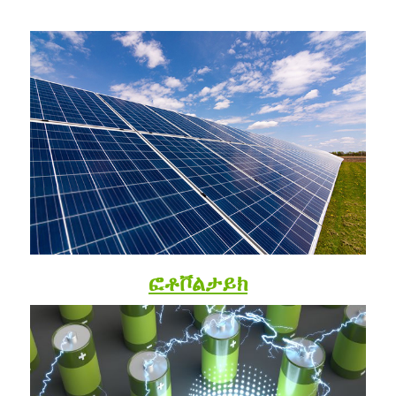
ፎቶቮልታይክ