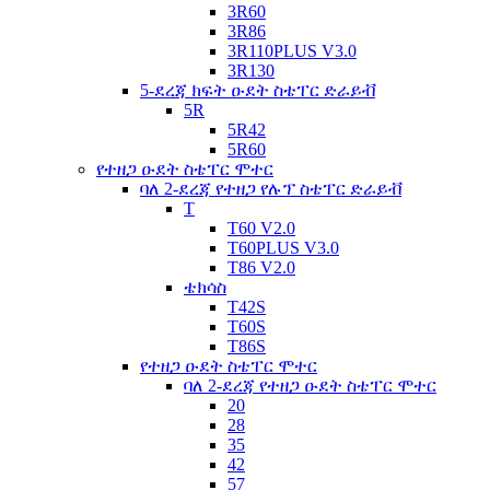
3R60
3R86
3R110PLUS V3.0
3R130
5-ደረጃ ክፍት ዑደት ስቴፐር ድራይቭ
5R
5R42
5R60
የተዘጋ ዑደት ስቴፐር ሞተር
ባለ 2-ደረጃ የተዘጋ የሉፕ ስቴፐር ድራይቭ
T
T60 V2.0
T60PLUS V3.0
T86 V2.0
ቴክሳስ
T42S
T60S
T86S
የተዘጋ ዑደት ስቴፐር ሞተር
ባለ 2-ደረጃ የተዘጋ ዑደት ስቴፐር ሞተር
20
28
35
42
57