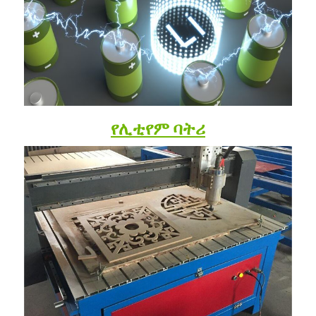
የሊቲየም ባትሪ