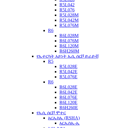
R5L042
R5L076
R5L028M
R5L042M
R5L076M
R6
R6L028M
R6L076M
R6L120M
R6H260M
የኤተርካት አይነት ኤሲ ሰርቮ ድራይቭ
R5
R5L028E
R5L042E
R5L076E
R6
R6L028E
R6L042E
R6L076E
R6L120E
R6H260E
የኤሲ ሰርቮ ሞተር
አርኤስኤ (RSHA)
አርኤስኤ-ኤ