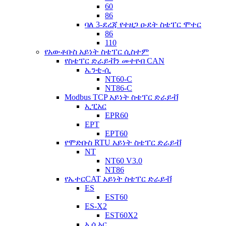
60
86
ባለ 3-ደረጃ የተዘጋ ዑደት ስቴፐር ሞተር
86
110
የአውቶቡስ አይነት ስቴፐር ሲስተም
የስቴፐር ድራይቭን መተየብ CAN
ኤንቲ-ሲ
NT60-C
NT86-C
Modbus TCP አይነት ስቴፐር ድራይቭ
ኢፒአር
EPR60
EPT
EPT60
የሞድቡስ RTU አይነት ስቴፐር ድራይቭ
NT
NT60 V3.0
NT86
የኤተርCAT አይነት ስቴፐር ድራይቭ
ES
EST60
ES-X2
EST60X2
ኢሲአር