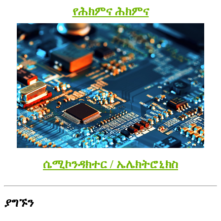
የሕክምና ሕክምና
ሴሚኮንዳክተር / ኤሌክትሮኒክስ
ያግኙን