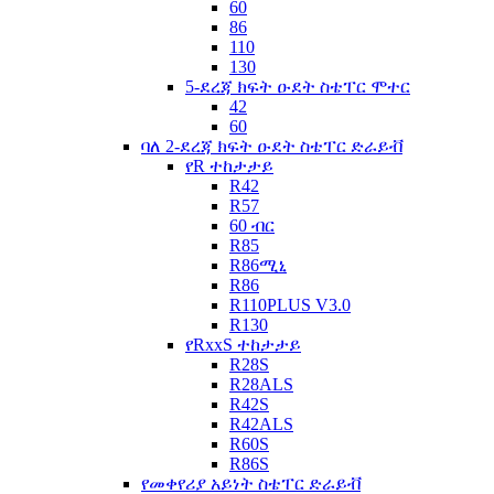
60
86
110
130
5-ደረጃ ክፍት ዑደት ስቴፐር ሞተር
42
60
ባለ 2-ደረጃ ክፍት ዑደት ስቴፐር ድራይቭ
የR ተከታታይ
R42
R57
60 ብር
R85
R86ሚኒ
R86
R110PLUS V3.0
R130
የRxxS ተከታታይ
R28S
R28ALS
R42S
R42ALS
R60S
R86S
የመቀየሪያ አይነት ስቴፐር ድራይቭ