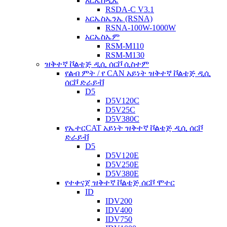
አርኤስዲኤ
RSDA-C V3.1
አርኤስኤንኤ (RSNA)
RSNA-100W-1000W
አርኤስኤም
RSM-M110
RSM-M130
ዝቅተኛ ቮልቴጅ ዲሲ ሰርቮ ሲስተም
የልብ ምት / የ CAN አይነት ዝቅተኛ ቮልቴጅ ዲሲ
ሰርቮ ድራይቭ
D5
D5V120C
D5V25C
D5V380C
የኤተርCAT አይነት ዝቅተኛ ቮልቴጅ ዲሲ ሰርቮ
ድራይቭ
D5
D5V120E
D5V250E
D5V380E
የተቀናጀ ዝቅተኛ ቮልቴጅ ሰርቮ ሞተር
ID
IDV200
IDV400
IDV750