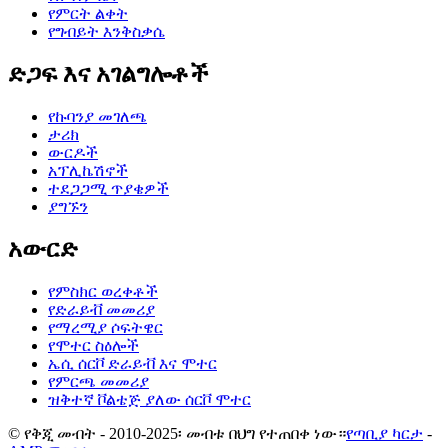
የምርት ልቀት
የግብይት እንቅስቃሴ
ድጋፍ እና አገልግሎቶች
የኩባንያ መገለጫ
ታሪክ
ውርዶች
አፕሊኬሽኖች
ተደጋጋሚ ጥያቄዎች
ያግኙን
አውርድ
የምስክር ወረቀቶች
የድራይቭ መመሪያ
የማረሚያ ሶፍትዌር
የሞተር ስዕሎች
ኤሲ ሰርቮ ድራይቭ እና ሞተር
የምርጫ መመሪያ
ዝቅተኛ ቮልቴጅ ያለው ሰርቮ ሞተር
© የቅጂ መብት - 2010-2025፡ መብቱ በህግ የተጠበቀ ነው።
የጣቢያ ካርታ
-