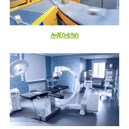
ሎጂስቲክስ