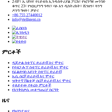
2-6F፣ ኤ ህንፃ፣ የሩይቴክ ኢንዱስትሪያል ፓርክ፣ የዢንግዩ መንገድ
ቁጥር 23፣ የዢዚያንግ ጎዳና፣ ባኦ አን ዲስትሪክት፣ ሼንዘን፣ ጓንግ
ዶንግ ግዛት፣ ቻይና
+86 755 27440012
info@rtelligent.cn
ምርቶች
ዲጂታል ስቴፐር ድራይቭ እና ሞተር
የተዘጋ ሉፕ ስቴፐር ድራይቭ እና ሞተር
የፊልድባስ አይነት ስቴፐር ድራይቭ
ኤሲ ሰርቮ ድራይቭ እና ሞተር
ዝቅተኛ ቮልቴጅ ሰርቮ ድራይቭ እና ሞተር
ተለይተው የቀረቡ ምርቶች
የእንቅስቃሴ መቆጣጠሪያ ስርዓት
ዜና
የኩባንያ ዜና