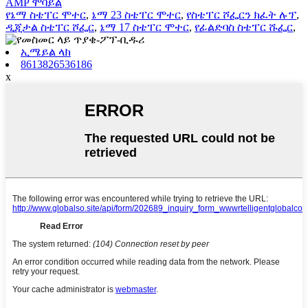
AMP ሞባይል
የኔማ ስቴፐር ሞተር
,
ኔማ 23 ስቴፐር ሞተር
,
የስቴፐር ሾፌርን ክፈት ሉፕ
,
ዲጂታል ስቴፐር ሾፌር
,
ኔማ 17 ስቴፐር ሞተር
,
የፊልድባስ ስቴፐር ሹፌር
,
ኢሜይል ላክ
8613826536186
x