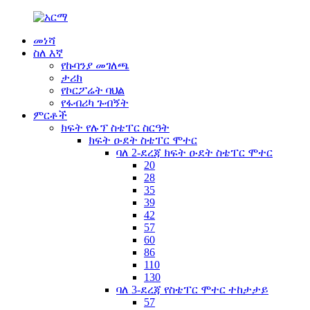
መነሻ
ስለ እኛ
የኩባንያ መገለጫ
ታሪክ
የኮርፖሬት ባህል
የፋብሪካ ጉብኝት
ምርቶች
ክፍት የሉፕ ስቴፐር ስርዓት
ክፍት ዑደት ስቴፐር ሞተር
ባለ 2-ደረጃ ክፍት ዑደት ስቴፐር ሞተር
20
28
35
39
42
57
60
86
110
130
ባለ 3-ደረጃ የስቴፐር ሞተር ተከታታይ
57