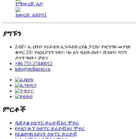
ያግኙን
2-6F፣ ኤ ህንፃ፣ የሩይቴክ ኢንዱስትሪያል ፓርክ፣ የዢንግዩ መንገድ
ቁጥር 23፣ የዢዚያንግ ጎዳና፣ ባኦ አን ዲስትሪክት፣ ሼንዘን፣ ጓንግ
ዶንግ ግዛት፣ ቻይና
+86 755 27440012
info@rtelligent.cn
ምርቶች
ዲጂታል ስቴፐር ድራይቭ እና ሞተር
የተዘጋ ሉፕ ስቴፐር ድራይቭ እና ሞተር
የፊልድባስ አይነት ስቴፐር ድራይቭ