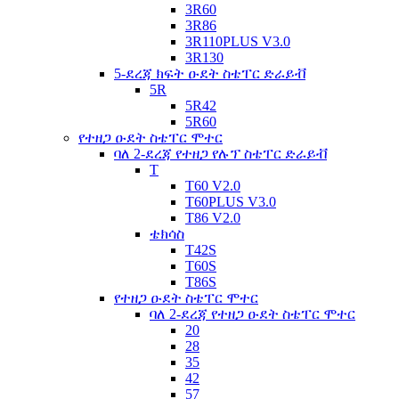
3R60
3R86
3R110PLUS V3.0
3R130
5-ደረጃ ክፍት ዑደት ስቴፐር ድራይቭ
5R
5R42
5R60
የተዘጋ ዑደት ስቴፐር ሞተር
ባለ 2-ደረጃ የተዘጋ የሉፕ ስቴፐር ድራይቭ
T
T60 V2.0
T60PLUS V3.0
T86 V2.0
ቴክሳስ
T42S
T60S
T86S
የተዘጋ ዑደት ስቴፐር ሞተር
ባለ 2-ደረጃ የተዘጋ ዑደት ስቴፐር ሞተር
20
28
35
42
57