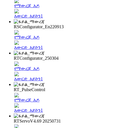
RSConfigurator_En220913
RTConfigurator_250304
RT_PulseControl
RTServoV4.69 20250731