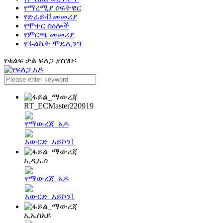
የማረሚያ ሶፍትዌር
የድራይቭ መመሪያ
የሞተር ስዕሎች
የምርጫ መመሪያ
የ3-ልኬት ሞዴሊንግ
የቁልፍ ቃል ፍለጋ ያስገቡ፡
RT_ECMaster220919
ኢዲኤስ
ኢኤስአይ