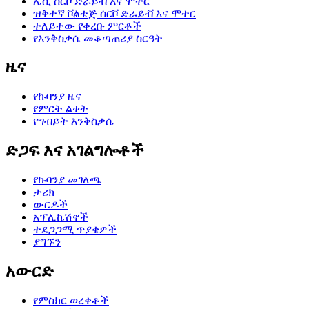
ኤሲ ሰርቮ ድራይቭ እና ሞተር
ዝቅተኛ ቮልቴጅ ሰርቮ ድራይቭ እና ሞተር
ተለይተው የቀረቡ ምርቶች
የእንቅስቃሴ መቆጣጠሪያ ስርዓት
ዜና
የኩባንያ ዜና
የምርት ልቀት
የግብይት እንቅስቃሴ
ድጋፍ እና አገልግሎቶች
የኩባንያ መገለጫ
ታሪክ
ውርዶች
አፕሊኬሽኖች
ተደጋጋሚ ጥያቄዎች
ያግኙን
አውርድ
የምስክር ወረቀቶች