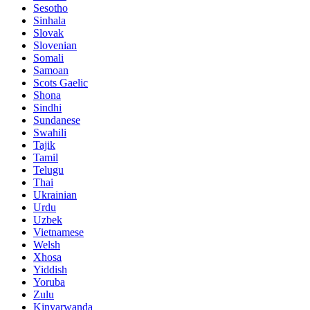
Sesotho
Sinhala
Slovak
Slovenian
Somali
Samoan
Scots Gaelic
Shona
Sindhi
Sundanese
Swahili
Tajik
Tamil
Telugu
Thai
Ukrainian
Urdu
Uzbek
Vietnamese
Welsh
Xhosa
Yiddish
Yoruba
Zulu
Kinyarwanda