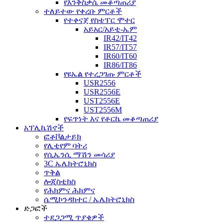
የእንቅስቃሴ መቆጣጠሪያ
ተለይተው የቀረቡ ምርቶች
የተቀናጀ የስቴፐር ሞተር
አይአር/አይቲ-ኤም
IR42/IT42
IR57/IT57
IR60/IT60
IR86/IT86
የዩኤል የተረጋገጡ ምርቶች
USR2556
USR2556E
UST2556E
UST2556M
የፍጥነት እና የቶርኬ መቆጣጠሪያ
አፕሊኬሽኖች
ፎቶቮልታይክ
የሊቲየም ባትሪ
የሲኤንሲ ማሽን መሳሪያ
3C ኤሌክትሮኒክስ
ጥቅል
ሎጂስቲክስ
የሕክምና ሕክምና
ሴሚኮንዳክተር / ኤሌክትሮኒክስ
ድጋፎች
ተደጋጋሚ ጥያቄዎች