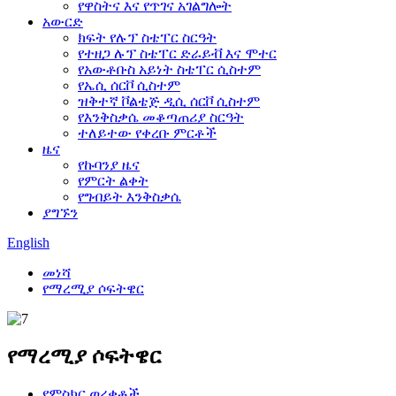
የዋስትና እና የጥገና አገልግሎት
አውርድ
ክፍት የሉፕ ስቴፐር ስርዓት
የተዘጋ ሉፕ ስቴፐር ድራይቭ እና ሞተር
የአውቶቡስ አይነት ስቴፐር ሲስተም
የኤሲ ሰርቮ ሲስተም
ዝቅተኛ ቮልቴጅ ዲሲ ሰርቮ ሲስተም
የእንቅስቃሴ መቆጣጠሪያ ስርዓት
ተለይተው የቀረቡ ምርቶች
ዜና
የኩባንያ ዜና
የምርት ልቀት
የግብይት እንቅስቃሴ
ያግኙን
English
መነሻ
የማረሚያ ሶፍትዌር
የማረሚያ ሶፍትዌር
የምስክር ወረቀቶች