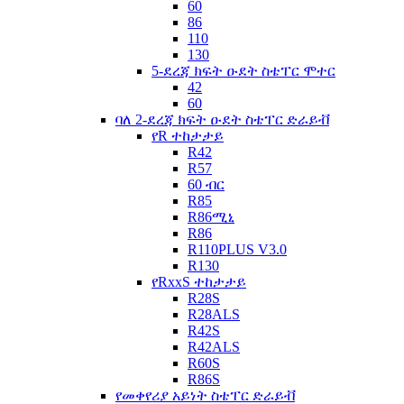
60
86
110
130
5-ደረጃ ክፍት ዑደት ስቴፐር ሞተር
42
60
ባለ 2-ደረጃ ክፍት ዑደት ስቴፐር ድራይቭ
የR ተከታታይ
R42
R57
60 ብር
R85
R86ሚኒ
R86
R110PLUS V3.0
R130
የRxxS ተከታታይ
R28S
R28ALS
R42S
R42ALS
R60S
R86S
የመቀየሪያ አይነት ስቴፐር ድራይቭ