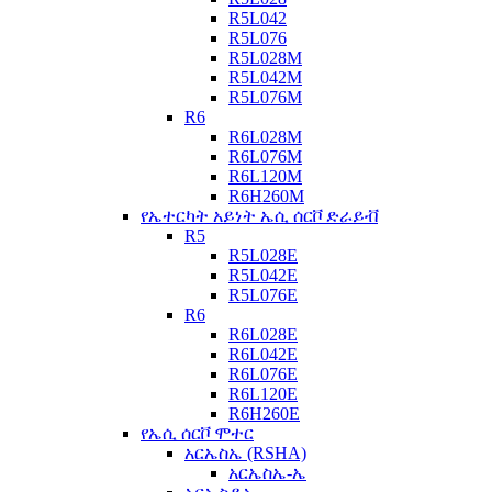
R5L042
R5L076
R5L028M
R5L042M
R5L076M
R6
R6L028M
R6L076M
R6L120M
R6H260M
የኤተርካት አይነት ኤሲ ሰርቮ ድራይቭ
R5
R5L028E
R5L042E
R5L076E
R6
R6L028E
R6L042E
R6L076E
R6L120E
R6H260E
የኤሲ ሰርቮ ሞተር
አርኤስኤ (RSHA)
አርኤስኤ-ኤ