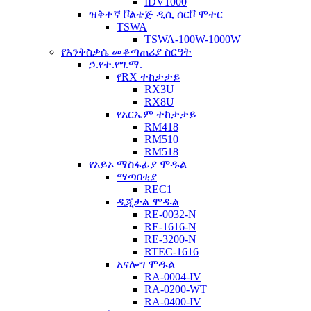
IDV1000
ዝቅተኛ ቮልቴጅ ዲሲ ሰርቮ ሞተር
TSWA
TSWA-100W-1000W
የእንቅስቃሴ መቆጣጠሪያ ስርዓት
ኃ.የተ.የግ.ማ.
የRX ተከታታይ
RX3U
RX8U
የአርኤም ተከታታይ
RM418
RM510
RM518
የአይኦ ማስፋፊያ ሞዱል
ማጣበቂያ
REC1
ዲጂታል ሞዱል
RE-0032-N
RE-1616-N
RE-3200-N
RTEC-1616
አናሎግ ሞዱል
RA-0004-IV
RA-0200-WT
RA-0400-IV