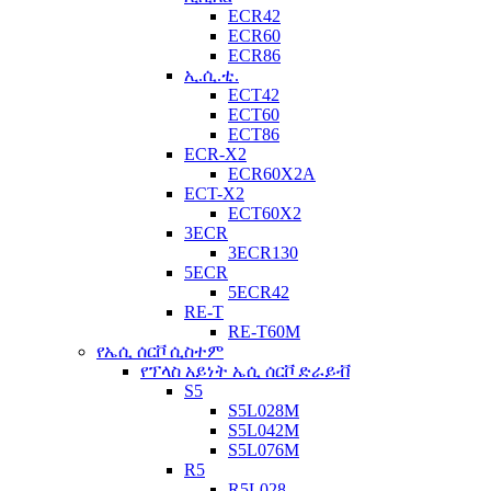
ECR42
ECR60
ECR86
ኢ.ሲ.ቲ.
ECT42
ECT60
ECT86
ECR-X2
ECR60X2A
ECT-X2
ECT60X2
3ECR
3ECR130
5ECR
5ECR42
RE-T
RE-T60M
የኤሲ ሰርቮ ሲስተም
የፕላስ አይነት ኤሲ ሰርቮ ድራይቭ
S5
S5L028M
S5L042M
S5L076M
R5
R5L028