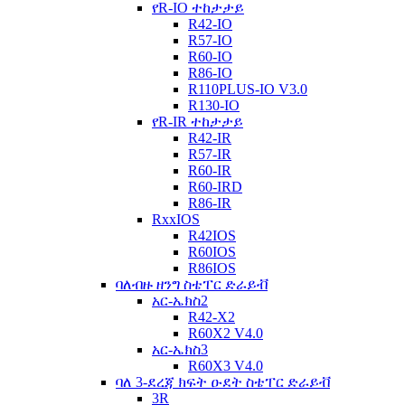
የR-IO ተከታታይ
R42-IO
R57-IO
R60-IO
R86-IO
R110PLUS-IO V3.0
R130-IO
የR-IR ተከታታይ
R42-IR
R57-IR
R60-IR
R60-IRD
R86-IR
RxxIOS
R42IOS
R60IOS
R86IOS
ባለብዙ ዘንግ ስቴፐር ድራይቭ
አር-ኤክስ2
R42-X2
R60X2 V4.0
አር-ኤክስ3
R60X3 V4.0
ባለ 3-ደረጃ ክፍት ዑደት ስቴፐር ድራይቭ
3R