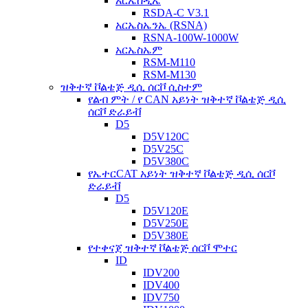
አርኤስዲኤ
RSDA-C V3.1
አርኤስኤንኤ (RSNA)
RSNA-100W-1000W
አርኤስኤም
RSM-M110
RSM-M130
ዝቅተኛ ቮልቴጅ ዲሲ ሰርቮ ሲስተም
የልብ ምት / የ CAN አይነት ዝቅተኛ ቮልቴጅ ዲሲ
ሰርቮ ድራይቭ
D5
D5V120C
D5V25C
D5V380C
የኤተርCAT አይነት ዝቅተኛ ቮልቴጅ ዲሲ ሰርቮ
ድራይቭ
D5
D5V120E
D5V250E
D5V380E
የተቀናጀ ዝቅተኛ ቮልቴጅ ሰርቮ ሞተር
ID
IDV200
IDV400
IDV750