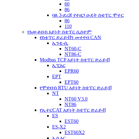
60
86
ባለ 3-ደረጃ የተዘጋ ዑደት ስቴፐር ሞተር
86
110
የአውቶቡስ አይነት ስቴፐር ሲስተም
የስቴፐር ድራይቭን መተየብ CAN
ኤንቲ-ሲ
NT60-C
NT86-C
Modbus TCP አይነት ስቴፐር ድራይቭ
ኢፒአር
EPR60
EPT
EPT60
የሞድቡስ RTU አይነት ስቴፐር ድራይቭ
NT
NT60 V3.0
NT86
የኤተርCAT አይነት ስቴፐር ድራይቭ
ES
EST60
ES-X2
EST60X2
ኢሲአር