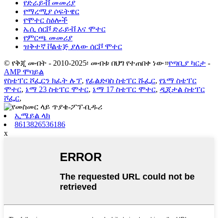
የድራይቭ መመሪያ
የማረሚያ ሶፍትዌር
የሞተር ስዕሎች
ኤሲ ሰርቮ ድራይቭ እና ሞተር
የምርጫ መመሪያ
ዝቅተኛ ቮልቴጅ ያለው ሰርቮ ሞተር
© የቅጂ መብት - 2010-2025፡ መብቱ በህግ የተጠበቀ ነው።
የጣቢያ ካርታ
-
AMP ሞባይል
የስቴፐር ሾፌርን ክፈት ሉፕ
,
የፊልድባስ ስቴፐር ሹፌር
,
የኔማ ስቴፐር
ሞተር
,
ኔማ 23 ስቴፐር ሞተር
,
ኔማ 17 ስቴፐር ሞተር
,
ዲጂታል ስቴፐር
ሾፌር
,
ኢሜይል ላክ
8613826536186
x