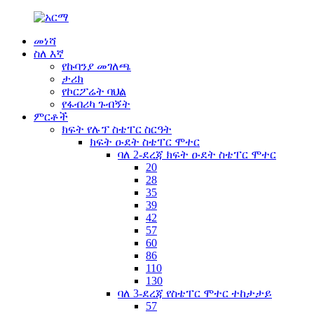
መነሻ
ስለ እኛ
የኩባንያ መገለጫ
ታሪክ
የኮርፖሬት ባህል
የፋብሪካ ጉብኝት
ምርቶች
ክፍት የሉፕ ስቴፐር ስርዓት
ክፍት ዑደት ስቴፐር ሞተር
ባለ 2-ደረጃ ክፍት ዑደት ስቴፐር ሞተር
20
28
35
39
42
57
60
86
110
130
ባለ 3-ደረጃ የስቴፐር ሞተር ተከታታይ
57