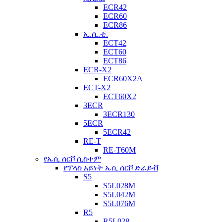
ECR42
ECR60
ECR86
ኢ.ሲ.ቲ.
ECT42
ECT60
ECT86
ECR-X2
ECR60X2A
ECT-X2
ECT60X2
3ECR
3ECR130
5ECR
5ECR42
RE-T
RE-T60M
የኤሲ ሰርቮ ሲስተም
የፕላስ አይነት ኤሲ ሰርቮ ድራይቭ
S5
S5L028M
S5L042M
S5L076M
R5
R5L028