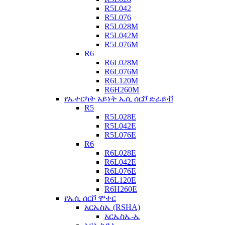
R5L042
R5L076
R5L028M
R5L042M
R5L076M
R6
R6L028M
R6L076M
R6L120M
R6H260M
የኤተርካት አይነት ኤሲ ሰርቮ ድራይቭ
R5
R5L028E
R5L042E
R5L076E
R6
R6L028E
R6L042E
R6L076E
R6L120E
R6H260E
የኤሲ ሰርቮ ሞተር
አርኤስኤ (RSHA)
አርኤስኤ-ኤ