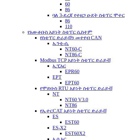
60
86
ባለ 3-ደረጃ የተዘጋ ዑደት ስቴፐር ሞተር
86
110
የአውቶቡስ አይነት ስቴፐር ሲስተም
የስቴፐር ድራይቭን መተየብ CAN
ኤንቲ-ሲ
NT60-C
NT86-C
Modbus TCP አይነት ስቴፐር ድራይቭ
ኢፒአር
EPR60
EPT
EPT60
የሞድቡስ RTU አይነት ስቴፐር ድራይቭ
NT
NT60 V3.0
NT86
የኤተርCAT አይነት ስቴፐር ድራይቭ
ES
EST60
ES-X2
EST60X2
ኢሲአር