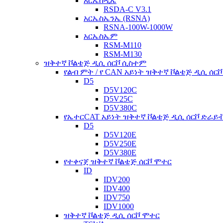
አርኤስዲኤ
RSDA-C V3.1
አርኤስኤንኤ (RSNA)
RSNA-100W-1000W
አርኤስኤም
RSM-M110
RSM-M130
ዝቅተኛ ቮልቴጅ ዲሲ ሰርቮ ሲስተም
የልብ ምት / የ CAN አይነት ዝቅተኛ ቮልቴጅ ዲሲ ሰር
D5
D5V120C
D5V25C
D5V380C
የኤተርCAT አይነት ዝቅተኛ ቮልቴጅ ዲሲ ሰርቮ ድራይ
D5
D5V120E
D5V250E
D5V380E
የተቀናጀ ዝቅተኛ ቮልቴጅ ሰርቮ ሞተር
ID
IDV200
IDV400
IDV750
IDV1000
ዝቅተኛ ቮልቴጅ ዲሲ ሰርቮ ሞተር