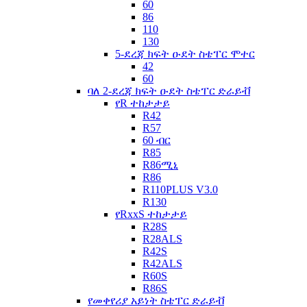
60
86
110
130
5-ደረጃ ክፍት ዑደት ስቴፐር ሞተር
42
60
ባለ 2-ደረጃ ክፍት ዑደት ስቴፐር ድራይቭ
የR ተከታታይ
R42
R57
60 ብር
R85
R86ሚኒ
R86
R110PLUS V3.0
R130
የRxxS ተከታታይ
R28S
R28ALS
R42S
R42ALS
R60S
R86S
የመቀየሪያ አይነት ስቴፐር ድራይቭ