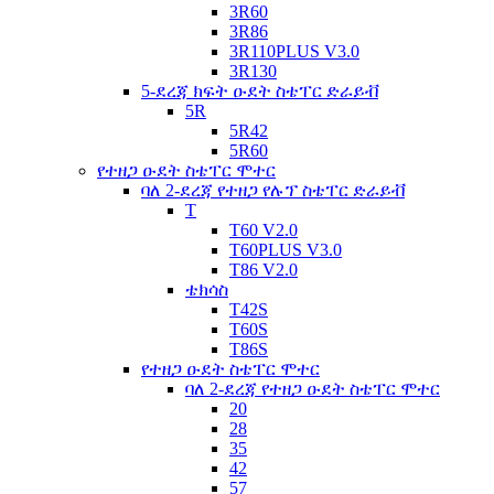
3R60
3R86
3R110PLUS V3.0
3R130
5-ደረጃ ክፍት ዑደት ስቴፐር ድራይቭ
5R
5R42
5R60
የተዘጋ ዑደት ስቴፐር ሞተር
ባለ 2-ደረጃ የተዘጋ የሉፕ ስቴፐር ድራይቭ
T
T60 V2.0
T60PLUS V3.0
T86 V2.0
ቴክሳስ
T42S
T60S
T86S
የተዘጋ ዑደት ስቴፐር ሞተር
ባለ 2-ደረጃ የተዘጋ ዑደት ስቴፐር ሞተር
20
28
35
42
57