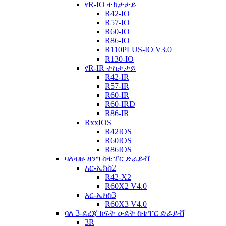
የR-IO ተከታታይ
R42-IO
R57-IO
R60-IO
R86-IO
R110PLUS-IO V3.0
R130-IO
የR-IR ተከታታይ
R42-IR
R57-IR
R60-IR
R60-IRD
R86-IR
RxxIOS
R42IOS
R60IOS
R86IOS
ባለብዙ ዘንግ ስቴፐር ድራይቭ
አር-ኤክስ2
R42-X2
R60X2 V4.0
አር-ኤክስ3
R60X3 V4.0
ባለ 3-ደረጃ ክፍት ዑደት ስቴፐር ድራይቭ
3R