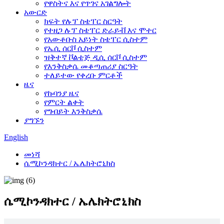
የዋስትና እና የጥገና አገልግሎት
አውርድ
ክፍት የሉፕ ስቴፐር ስርዓት
የተዘጋ ሉፕ ስቴፐር ድራይቭ እና ሞተር
የአውቶቡስ አይነት ስቴፐር ሲስተም
የኤሲ ሰርቮ ሲስተም
ዝቅተኛ ቮልቴጅ ዲሲ ሰርቮ ሲስተም
የእንቅስቃሴ መቆጣጠሪያ ስርዓት
ተለይተው የቀረቡ ምርቶች
ዜና
የኩባንያ ዜና
የምርት ልቀት
የግብይት እንቅስቃሴ
ያግኙን
English
መነሻ
ሴሚኮንዳክተር / ኤሌክትሮኒክስ
ሴሚኮንዳክተር / ኤሌክትሮኒክስ