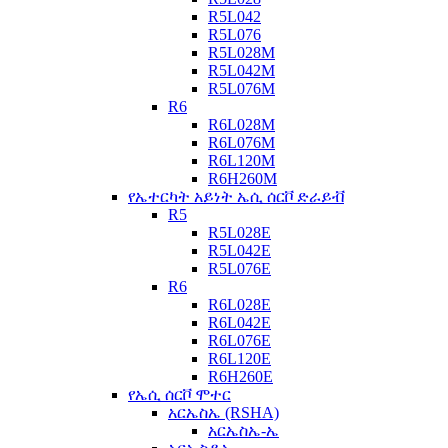
R5L042
R5L076
R5L028M
R5L042M
R5L076M
R6
R6L028M
R6L076M
R6L120M
R6H260M
የኤተርካት አይነት ኤሲ ሰርቮ ድራይቭ
R5
R5L028E
R5L042E
R5L076E
R6
R6L028E
R6L042E
R6L076E
R6L120E
R6H260E
የኤሲ ሰርቮ ሞተር
አርኤስኤ (RSHA)
አርኤስኤ-ኤ