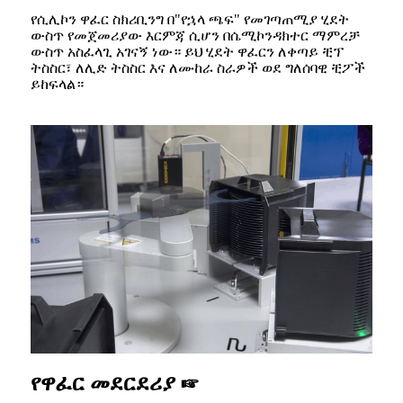
የሲሊኮን ዋፈር ስክሪቢንግ በ"የኋላ ጫፍ" የመገጣጠሚያ ሂደት
ውስጥ የመጀመሪያው እርምጃ ሲሆን በሴሚኮንዳክተር ማምረቻ
ውስጥ አስፈላጊ አገናኝ ነው። ይህ ሂደት ዋፈርን ለቀጣይ ቺፕ
ትስስር፣ ለሊድ ትስስር እና ለሙከራ ስራዎች ወደ ግለሰባዊ ቺፖች
ይከፍላል።
የዋፈር መደርደሪያ ☞