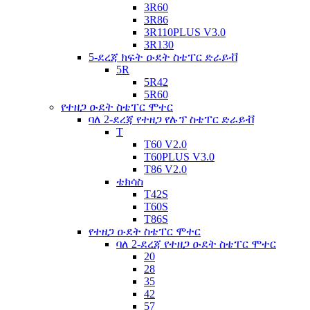
3R60
3R86
3R110PLUS V3.0
3R130
5-ደረጃ ክፍት ዑደት ስቴፐር ድራይቭ
5R
5R42
5R60
የተዘጋ ዑደት ስቴፐር ሞተር
ባለ 2-ደረጃ የተዘጋ የሉፕ ስቴፐር ድራይቭ
T
T60 V2.0
T60PLUS V3.0
T86 V2.0
ቴክሳስ
T42S
T60S
T86S
የተዘጋ ዑደት ስቴፐር ሞተር
ባለ 2-ደረጃ የተዘጋ ዑደት ስቴፐር ሞተር
20
28
35
42
57