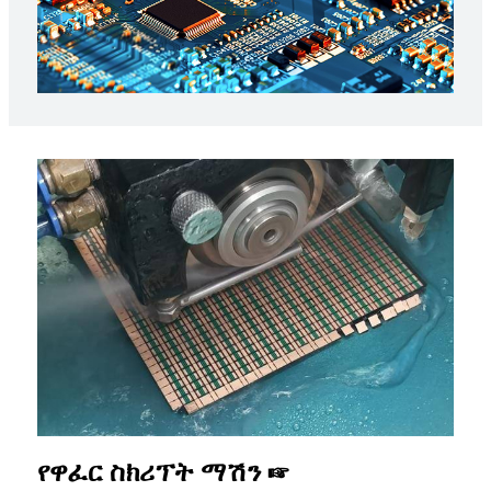
የዋፈር ስክሪፕት ማሽን ☞