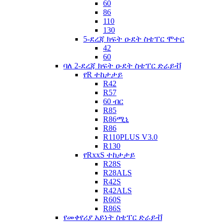
60
86
110
130
5-ደረጃ ክፍት ዑደት ስቴፐር ሞተር
42
60
ባለ 2-ደረጃ ክፍት ዑደት ስቴፐር ድራይቭ
የR ተከታታይ
R42
R57
60 ብር
R85
R86ሚኒ
R86
R110PLUS V3.0
R130
የRxxS ተከታታይ
R28S
R28ALS
R42S
R42ALS
R60S
R86S
የመቀየሪያ አይነት ስቴፐር ድራይቭ