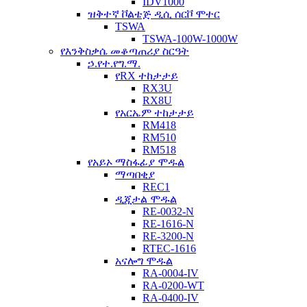
IDV1000
ዝቅተኛ ቮልቴጅ ዲሲ ሰርቮ ሞተር
TSWA
TSWA-100W-1000W
የእንቅስቃሴ መቆጣጠሪያ ስርዓት
ኃ.የተ.የግ.ማ.
የRX ተከታታይ
RX3U
RX8U
የአርኤም ተከታታይ
RM418
RM510
RM518
የአይኦ ማስፋፊያ ሞዱል
ማጣበቂያ
REC1
ዲጂታል ሞዱል
RE-0032-N
RE-1616-N
RE-3200-N
RTEC-1616
አናሎግ ሞዱል
RA-0004-IV
RA-0200-WT
RA-0400-IV