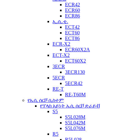
ECR42
ECR60
ECR86
ኢ.ሲ.ቲ.
ECT42
ECT60
ECT86
ECR-X2
ECR60X2A
ECT-X2
ECT60X2
3ECR
3ECR130
5ECR
5ECR42
RE-T
RE-T60M
የኤሲ ሰርቮ ሲስተም
የፕላስ አይነት ኤሲ ሰርቮ ድራይቭ
S5
S5L028M
S5L042M
S5L076M
R5
R5L028