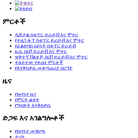
ምርቶች
ዲጂታል ስቴፐር ድራይቭ እና ሞተር
የተዘጋ ሉፕ ስቴፐር ድራይቭ እና ሞተር
የፊልድባስ አይነት ስቴፐር ድራይቭ
ኤሲ ሰርቮ ድራይቭ እና ሞተር
ዝቅተኛ ቮልቴጅ ሰርቮ ድራይቭ እና ሞተር
ተለይተው የቀረቡ ምርቶች
የእንቅስቃሴ መቆጣጠሪያ ስርዓት
ዜና
የኩባንያ ዜና
የምርት ልቀት
የግብይት እንቅስቃሴ
ድጋፍ እና አገልግሎቶች
የኩባንያ መገለጫ
ታሪክ