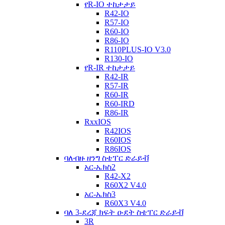
የR-IO ተከታታይ
R42-IO
R57-IO
R60-IO
R86-IO
R110PLUS-IO V3.0
R130-IO
የR-IR ተከታታይ
R42-IR
R57-IR
R60-IR
R60-IRD
R86-IR
RxxIOS
R42IOS
R60IOS
R86IOS
ባለብዙ ዘንግ ስቴፐር ድራይቭ
አር-ኤክስ2
R42-X2
R60X2 V4.0
አር-ኤክስ3
R60X3 V4.0
ባለ 3-ደረጃ ክፍት ዑደት ስቴፐር ድራይቭ
3R