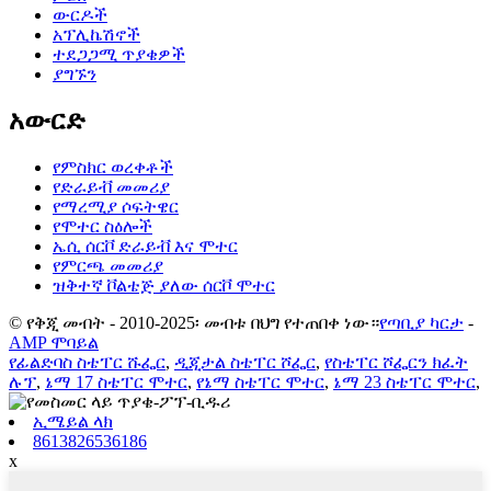
ውርዶች
አፕሊኬሽኖች
ተደጋጋሚ ጥያቄዎች
ያግኙን
አውርድ
የምስክር ወረቀቶች
የድራይቭ መመሪያ
የማረሚያ ሶፍትዌር
የሞተር ስዕሎች
ኤሲ ሰርቮ ድራይቭ እና ሞተር
የምርጫ መመሪያ
ዝቅተኛ ቮልቴጅ ያለው ሰርቮ ሞተር
© የቅጂ መብት - 2010-2025፡ መብቱ በህግ የተጠበቀ ነው።
የጣቢያ ካርታ
-
AMP ሞባይል
የፊልድባስ ስቴፐር ሹፌር
,
ዲጂታል ስቴፐር ሾፌር
,
የስቴፐር ሾፌርን ክፈት
ሉፕ
,
ኔማ 17 ስቴፐር ሞተር
,
የኔማ ስቴፐር ሞተር
,
ኔማ 23 ስቴፐር ሞተር
,
ኢሜይል ላክ
8613826536186
x