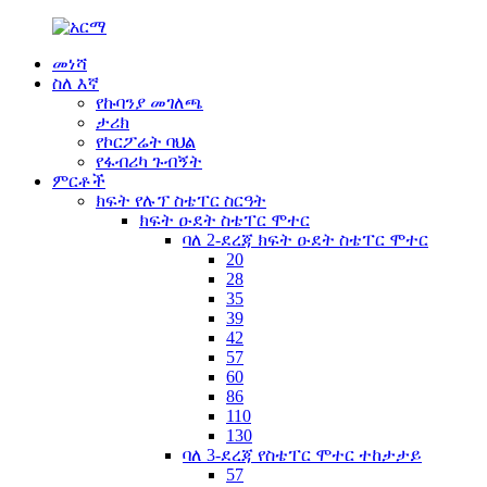
መነሻ
ስለ እኛ
የኩባንያ መገለጫ
ታሪክ
የኮርፖሬት ባህል
የፋብሪካ ጉብኝት
ምርቶች
ክፍት የሉፕ ስቴፐር ስርዓት
ክፍት ዑደት ስቴፐር ሞተር
ባለ 2-ደረጃ ክፍት ዑደት ስቴፐር ሞተር
20
28
35
39
42
57
60
86
110
130
ባለ 3-ደረጃ የስቴፐር ሞተር ተከታታይ
57