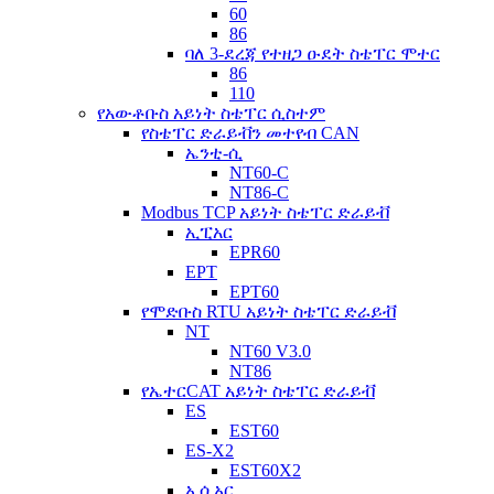
60
86
ባለ 3-ደረጃ የተዘጋ ዑደት ስቴፐር ሞተር
86
110
የአውቶቡስ አይነት ስቴፐር ሲስተም
የስቴፐር ድራይቭን መተየብ CAN
ኤንቲ-ሲ
NT60-C
NT86-C
Modbus TCP አይነት ስቴፐር ድራይቭ
ኢፒአር
EPR60
EPT
EPT60
የሞድቡስ RTU አይነት ስቴፐር ድራይቭ
NT
NT60 V3.0
NT86
የኤተርCAT አይነት ስቴፐር ድራይቭ
ES
EST60
ES-X2
EST60X2
ኢሲአር