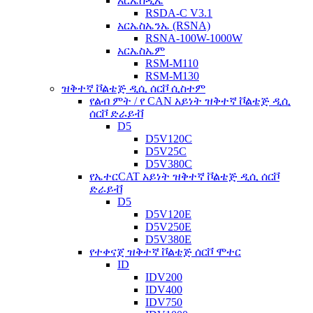
አርኤስዲኤ
RSDA-C V3.1
አርኤስኤንኤ (RSNA)
RSNA-100W-1000W
አርኤስኤም
RSM-M110
RSM-M130
ዝቅተኛ ቮልቴጅ ዲሲ ሰርቮ ሲስተም
የልብ ምት / የ CAN አይነት ዝቅተኛ ቮልቴጅ ዲሲ
ሰርቮ ድራይቭ
D5
D5V120C
D5V25C
D5V380C
የኤተርCAT አይነት ዝቅተኛ ቮልቴጅ ዲሲ ሰርቮ
ድራይቭ
D5
D5V120E
D5V250E
D5V380E
የተቀናጀ ዝቅተኛ ቮልቴጅ ሰርቮ ሞተር
ID
IDV200
IDV400
IDV750