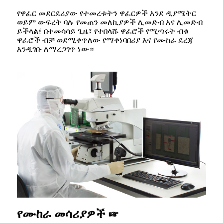
የዋፈር መደርደሪያው የተመረቱትን ዋፈርዎች እንደ ዲያሜትር
ወይም ውፍረት ባሉ የመጠን መለኪያዎች ሊመድብ እና ሊመድብ
ይችላል፤ በተመሳሳይ ጊዜ፣ የተበላሹ ዋፈሮች የሚጣሩት ብቁ
ዋፈሮች ብቻ ወደሚቀጥለው የማቀነባበሪያ እና የሙከራ ደረጃ
እንዲገቡ ለማረጋገጥ ነው።
የሙከራ መሳሪያዎች ☞