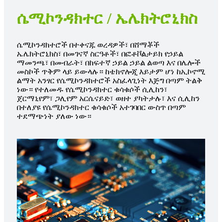
ሴሚኮንዳክተር / ኤሌክትሮኒክስ
ሴሚኮንዳክተሮች በተቀናጁ ወረዳዎች፣ በሸማቾች
ኤሌክትሮኒክስ፣ በመገናኛ ስርዓቶች፣ በፎቶቮልታይክ የኃይል
ማመንጫ፣ በመብራት፣ በከፍተኛ ኃይል ኃይል ልወጣ እና በሌሎች
መስኮች ጥቅም ላይ ይውላሉ። ከቴክኖሎጂ እይታም ሆነ ከኢኮኖሚ
ልማት አንፃር የሴሚኮንዳክተሮች አስፈላጊነት እጅግ በጣም ትልቅ
ነው። የተለመዱ የሴሚኮንዳክተር ቁሳቁሶች ሲሊከን፣
ጀርማኒየም፣ ጋሊየም አርሴናይድ፣ ወዘተ ያካትታሉ፣ እና ሲሊከን
በተለያዩ የሴሚኮንዳክተር ቁሳቁሶች አተገባበር ውስጥ በጣም
ተደማጭነት ያለው ነው።