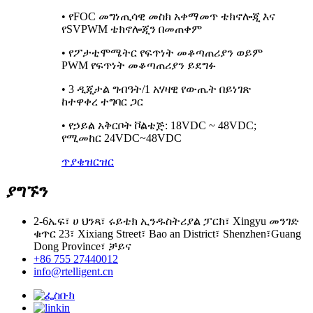
• የFOC መግነጢሳዊ መስክ አቀማመጥ ቴክኖሎጂ እና
የSVPWM ቴክኖሎጂን በመጠቀም
• የፖታቲሞሜትር የፍጥነት መቆጣጠሪያን ወይም
PWM የፍጥነት መቆጣጠሪያን ይደግፉ
• 3 ዲጂታል ግብዓት/1 አሃዛዊ የውጤት በይነገጽ
ከተዋቀረ ተግባር ጋር
• የኃይል አቅርቦት ቮልቴጅ: 18VDC ~ 48VDC;
የሚመከር 24VDC~48VDC
ጥያቄ
ዝርዝር
ያግኙን
2-6ኤፍ፣ ሀ ህንጻ፣ ሩይቴክ ኢንዱስትሪያል ፓርክ፣ Xingyu መንገድ
ቁጥር 23፣ Xixiang Street፣ Bao an District፣ Shenzhen፣Guang
Dong Province፣ ቻይና
+86 755 27440012
info@rtelligent.cn