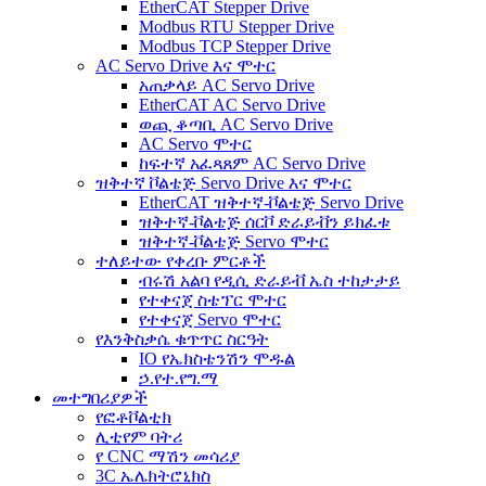
EtherCAT Stepper Drive
Modbus RTU Stepper Drive
Modbus TCP Stepper Drive
AC Servo Drive እና ሞተር
አጠቃላይ AC Servo Drive
EtherCAT AC Servo Drive
ወጪ ቆጣቢ AC Servo Drive
AC Servo ሞተር
ከፍተኛ አፈጻጸም AC Servo Drive
ዝቅተኛ ቮልቴጅ Servo Drive እና ሞተር
EtherCAT ዝቅተኛ-ቮልቴጅ Servo Drive
ዝቅተኛ-ቮልቴጅ ሰርቮ ድራይቭን ይክፈቱ
ዝቅተኛ-ቮልቴጅ Servo ሞተር
ተለይተው የቀረቡ ምርቶች
ብሩሽ አልባ የዲሲ ድራይቭ ኤስ ተከታታይ
የተቀናጀ ስቴፕር ሞተር
የተቀናጀ Servo ሞተር
የእንቅስቃሴ ቁጥጥር ስርዓት
IO የኤክስቴንሽን ሞዱል
ኃ.የተ.የግ.ማ
መተግበሪያዎች
የፎቶቮልቲክ
ሊቲየም ባትሪ
የ CNC ማሽን መሳሪያ
3C ኤሌክትሮኒክስ