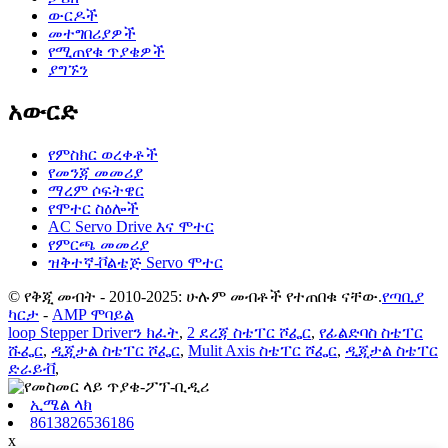
ውርዶች
መተግበሪያዎች
የሚጠየቁ ጥያቄዎች
ያግኙን
አውርድ
የምስክር ወረቀቶች
የመንጃ መመሪያ
ማረም ሶፍትዌር
የሞተር ስዕሎች
AC Servo Drive እና ሞተር
የምርጫ መመሪያ
ዝቅተኛ-ቮልቴጅ Servo ሞተር
© የቅጂ መብት - 2010-2025: ሁሉም መብቶች የተጠበቁ ናቸው.
የጣቢያ
ካርታ
-
AMP ሞባይል
loop Stepper Driverን ክፈት
,
2 ደረጃ ስቴፐር ሾፌር
,
የፊልድባስ ስቴፐር
ሹፌር
,
ዲጂታል ስቴፐር ሾፌር
,
Mulit Axis ስቴፐር ሾፌር
,
ዲጂታል ስቴፐር
ድራይቭ
,
ኢሜል ላክ
8613826536186
x