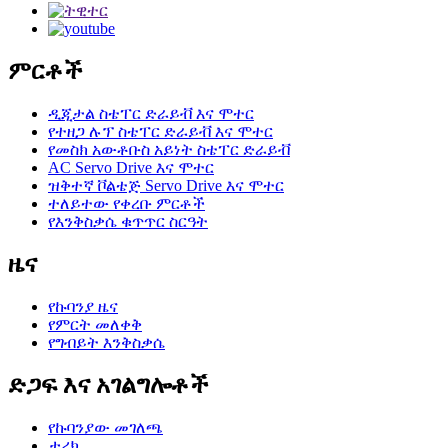
ምርቶች
ዲጂታል ስቴፐር ድራይቭ እና ሞተር
የተዘጋ ሉፕ ስቴፐር ድራይቭ እና ሞተር
የመስክ አውቶቡስ አይነት ስቴፐር ድራይቭ
AC Servo Drive እና ሞተር
ዝቅተኛ ቮልቴጅ Servo Drive እና ሞተር
ተለይተው የቀረቡ ምርቶች
የእንቅስቃሴ ቁጥጥር ስርዓት
ዜና
የኩባንያ ዜና
የምርት መለቀቅ
የግብይት እንቅስቃሴ
ድጋፍ እና አገልግሎቶች
የኩባንያው መገለጫ
ታሪክ