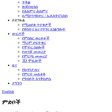
ጥቅል
ሎጂስቲክስ
የሕክምና ሕክምና
ሴሚኮንዳክተር / ኤሌክትሮኒክስ
ይደግፋል
የሚጠየቁ ጥያቄዎች
የዋስትና እና የጥገና አገልግሎት
ውርዶች
የምስክር ወረቀቶች
ማረም ሶፍትዌር
የሞተር ስዕሎች
የመንጃ መመሪያ
የምርጫ መመሪያ
3D ሞዴሎች
ዜና
የኩባንያ ዜና
የምርት መለቀቅ
የግብይት እንቅስቃሴ
ያግኙን
English
ምድቦች