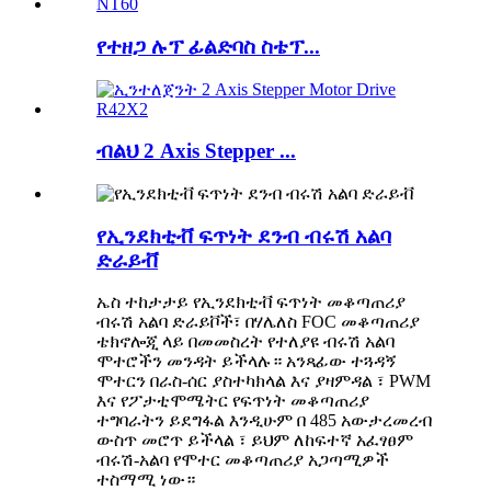
የተዘጋ ሉፕ ፊልድባስ ስቴፕ...
ብልህ 2 Axis Stepper ...
የኢንደክቲቭ ፍጥነት ደንብ ብሩሽ አልባ
ድራይቭ
ኤስ ተከታታይ የኢንደክቲቭ ፍጥነት መቆጣጠሪያ
ብሩሽ አልባ ድራይቮች፣ በሃሌለስ FOC መቆጣጠሪያ
ቴክኖሎጂ ላይ በመመስረት የተለያዩ ብሩሽ አልባ
ሞተሮችን መንዳት ይችላሉ። አንጻፊው ተጓዳኝ
ሞተርን በራስ-ሰር ያስተካክላል እና ያዛምዳል ፣ PWM
እና የፖታቲሞሜትር የፍጥነት መቆጣጠሪያ
ተግባራትን ይደግፋል እንዲሁም በ 485 አውታረመረብ
ውስጥ መሮጥ ይችላል ፣ ይህም ለከፍተኛ አፈፃፀም
ብሩሽ-አልባ የሞተር መቆጣጠሪያ አጋጣሚዎች
ተስማሚ ነው።