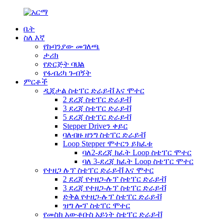
ቤት
ስለ እኛ
የኩባንያው መገለጫ
ታሪክ
የድርጅት ባህል
የፋብሪካ ጉብኝት
ምርቶች
ዲጂታል ስቴፐር ድራይቭ እና ሞተር
2 ደረጃ ስቴፐር ድራይቭ
3 ደረጃ ስቴፐር ድራይቭ
5 ደረጃ ስቴፐር ድራይቭ
Stepper Driveን ቀይር
ባለብዙ ዘንግ ስቴፐር ድራይቭ
Loop Stepper ሞተርን ይክፈቱ
ባለ2-ደረጃ ክፈት Loop ስቴፐር ሞተር
ባለ 3-ደረጃ ክፈት Loop ስቴፐር ሞተር
የተዘጋ ሉፕ ስቴፐር ድራይቭ እና ሞተር
2 ደረጃ የተዘጋ-ሉፕ ስቴፐር ድራይቭ
3 ደረጃ የተዘጋ-ሉፕ ስቴፐር ድራይቭ
ድቅል የተዘጋ-ሉፕ ስቴፐር ድራይቭ
ዝግ ሎፕ ስቴፐር ሞተር
የመስክ አውቶቡስ አይነት ስቴፐር ድራይቭ