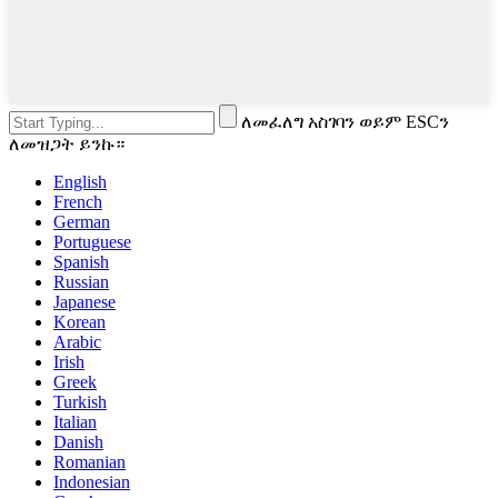
ለመፈለግ አስገባን ወይም ESCን
ለመዝጋት ይንኩ።
English
French
German
Portuguese
Spanish
Russian
Japanese
Korean
Arabic
Irish
Greek
Turkish
Italian
Danish
Romanian
Indonesian